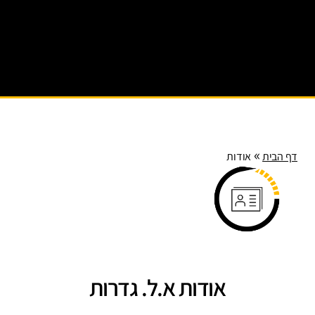
רועי
ם
עירונ
יים
»
דף הבית
אודות
אודות א.ל. גדרות