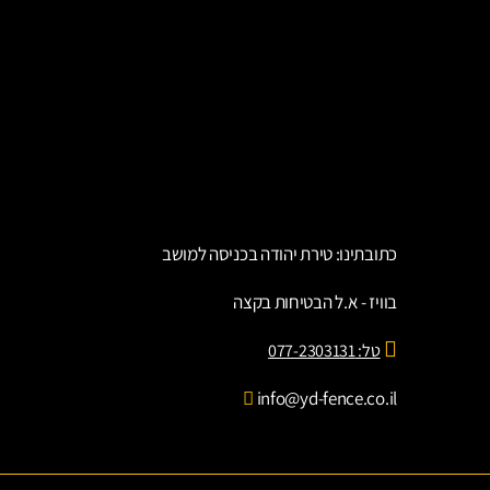
אביזרי גידור
גדר מודולארית
גידור זמני
גדר איסכורית – המדריך המלא לבחירה, התקנה
ותחזוקה
גג הגנה להולכי רגל
כתובתינו: טירת יהודה בכניסה למושב
בוויז - א.ל הבטיחות בקצה
טל: 077-2303131
info@yd-fence.co.il