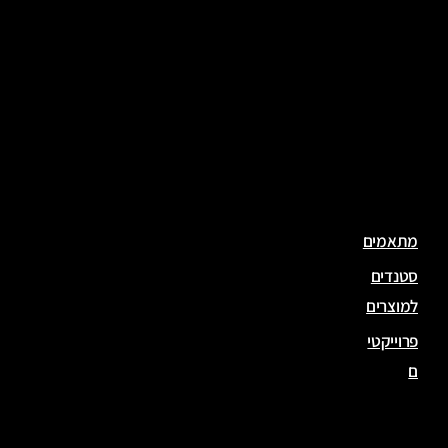
ות
זמנ
יות
גדרו
ת
לאיר
ועים
מתאמים
סטנדים
למוצרים
פרוייקטי
ם
פרו
יקט