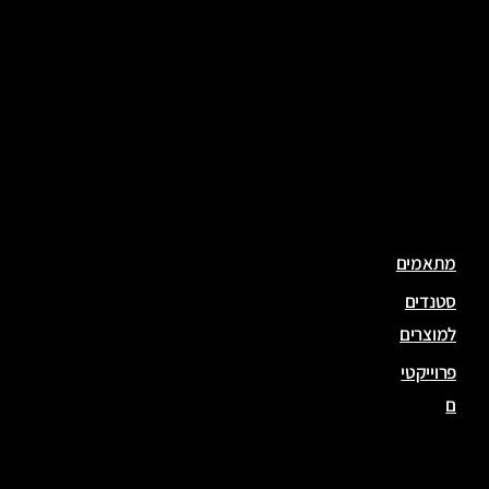
ות
זמנ
יות
גדרו
ת
לאיר
ועים
מתאמים
סטנדים
למוצרים
פרוייקטי
ם
פרו
יקט