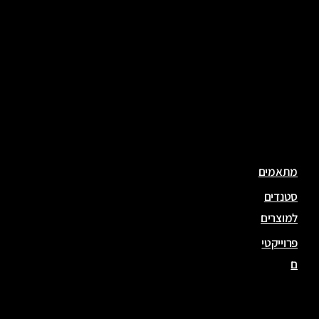
ות
זמנ
יות
גדרו
ת
לאיר
ועים
מתאמים
סטנדים
למוצרים
פרוייקטי
ם
פרו
יקט