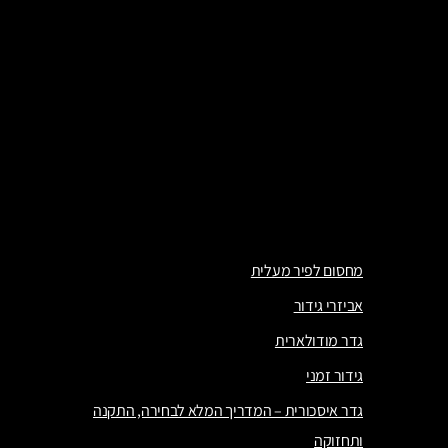
גדר מחסומית ניידת
גידור אתרי בנייה
מחסום בטיחות
מחסומים להשכרה
מחסום הגנה על הקצה
מעבר בטוח להולכי רגל
מחסום לפיר מעלית
אביזרי גידור
גדר מודולארית
גידור זמני
גדר איסכורית – המדריך המלא לבחירה, התקנה
ותחזוקה